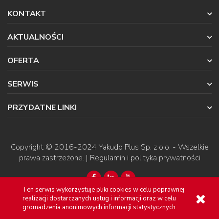
KONTAKT
AKTUALNOŚCI
OFERTA
SERWIS
PRZYDATNE LINKI
Copyright © 2016-2024
Yakudo Plus Sp. z o.o.
- Wszelkie
prawa zastrzeżone. |
Regulamin i polityka prywatności
Ten serwis wykorzystuje pliki cookies w celu poprawnej
realizacji dostarczanych usług i informacji oraz w celu
gromadzenia anonimowych informacji statystycznych.