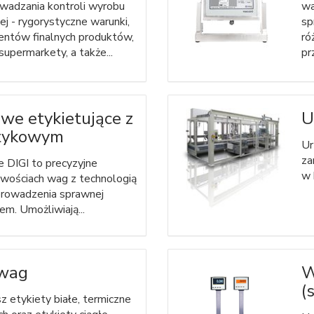
wadzania kontroli wyrobu
wa
j - rygorystyczne warunki,
sp
ientów finalnych produktów,
ró
supermarkety, a także...
pr
we etykietujące z
U
tykowym
Ur
za
 DIGI to precyzyjne
w 
iwościach wag z technologią
prowadzenia sprawnej
em. Umożliwiają...
 wag
W
(
z etykiety białe, termiczne