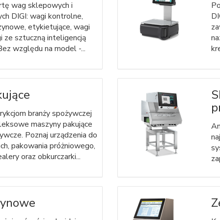
rtę wag sklepowych i
Po
 DIGI: wagi kontrolne,
DI
zynowe, etykietujące, wagi
za
 ze sztuczną inteligencją
na
Bez względu na model -...
kr
ujące
S
p
trykcjom branży spożywczej
leksowe maszyny pakujące
An
żywcze. Poznaj urządzenia do
na
ch, pakowania próżniowego,
sy
alery oraz obkurczarki...
za
zynowe
Z