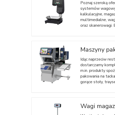
Poznaj szeroką ofe
systemów wagowych
kalkulacyjne, maga
multimedialne, wagi
oraz skanerowagi. 
Maszyny pak
Idąc naprzeciw res
dostarczamy komp
m.in. produkty spo
pakowania na tacka
gorące stoły, trayse
Wagi maga