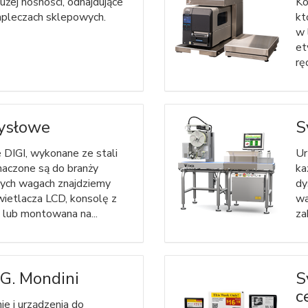
użej nośności, odnajdujące
Ko
apleczach sklepowych.
kt
w 
et
rę
ysłowe
S
DIGI, wykonane ze stali
Ur
naczone są do branży
ka
ych wagach znajdziemy
dy
ietlacza LCD, konsolę z
wa
lub montowana na...
za
 G. Mondini
S
c
e i urządzenia do