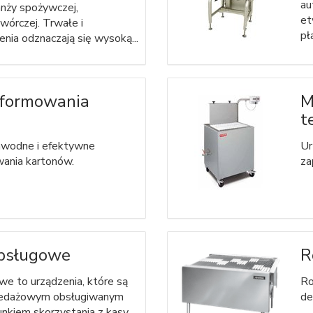
au
nży spożywczej,
et
twórczej. Trwałe i
pł
nia odznaczają się wysoką...
 formowania
M
t
awodne i efektywne
Ur
ania kartonów.
za
bsługowe
R
e to urządzenia, które są
Ro
zedażowym obsługiwanym
de
unkiem skorzystania z kasy