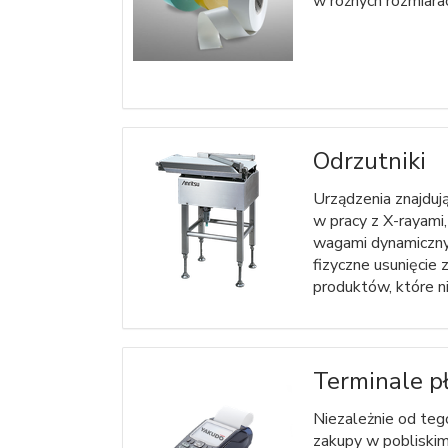
w różnych rozmiarac
Odrzutniki
Urządzenia znajduj
w pracy z X-rayami,
wagami dynamicznym
fizyczne usunięcie z
produktów, które n
Terminale p
Niezależnie od teg
zakupy w pobliski