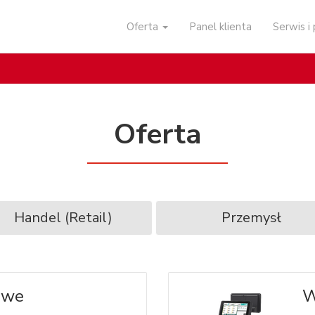
Oferta
Panel klienta
Serwis 
Oferta
Handel (Retail)
Przemysł
owe
W