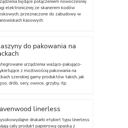
ządzenia będące połączeniem nowoczesnej
gi elektronicznej ze skanerem kodów
eskowych, przeznaczone do zabudowy w
anowiskach kasowych.
aszyny do pakowania na
ackach
ntegrowane urządzenia ważąco-pakująco-
ykietujące z możliwością pakowania na
ckach szerokiej gamy produktów takich, jak
ęso, drób, sery, owoce, grzyby, itp.
avenwood linerless
sokowydajne drukarki etykiet typu linerless
ijają cały produkt papierową opaską z