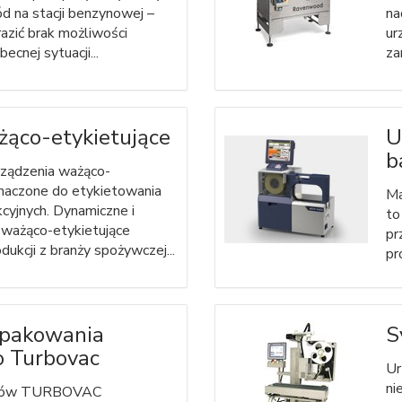
 na stacji benzynowej –
na
azić brak możliwości
ur
ecnej sytuacji...
za
ąco-etykietujące
U
b
ządzenia ważąco-
znaczone do etykietowania
Ma
kcyjnych. Dynamiczne i
to
 ważąco-etykietujące
pr
ukcji z branży spożywczej...
pr
 pakowania
S
o Turbovac
Ur
ni
któw TURBOVAC