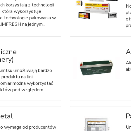
ch korzystają z technologii
No
tóra wykorzystuje
pl
e technologie pakowania w
et
SLIMFRESH na jednym...
pr
iczne
A
ery)
Ak
ak
ritsu umożliwiają bardzo
produktu na linii
 pomiar można wykorzystać
uktów pod względem...
etali
P
wo wymaga od producentów
Ur