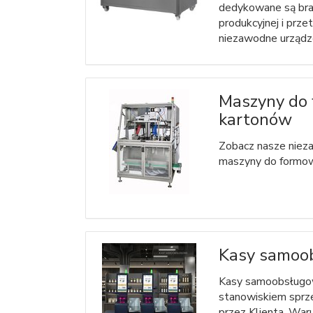
dedykowane są bra
produkcyjnej i prze
niezawodne urządze
Maszyny do
kartonów
Zobacz nasze niez
maszyny do formow
Kasy samoo
Kasy samoobsługow
stanowiskiem spr
przez Klienta. War