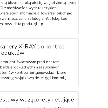
znaj bliżej szeroką ofertę wag etykietujących
GI z możliwością wydruku etykiet
wierających informacje o towarze, takich jak
zwa, masa, cena za kilogram/sztukę, kod
eskowy, data produkcji, itp.
kanery X-RAY do kontroli
roduktów
ritsu jest światowym producentem
jbardziej dokładnych i niezawodnych
stemów kontroli rentgenowskich, które
pewniają wyjątkową detekcję i kontrolę...
estawy ważąco-etykietujące