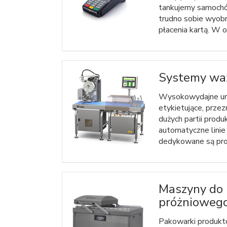
tankujemy samochód
trudno sobie wyobr
płacenia kartą. W ob
Systemy waż
Wysokowydajne ur
etykietujące, prze
dużych partii produ
automatyczne linie
dedykowane są prod
Maszyny do
próżnioweg
Pakowarki produ