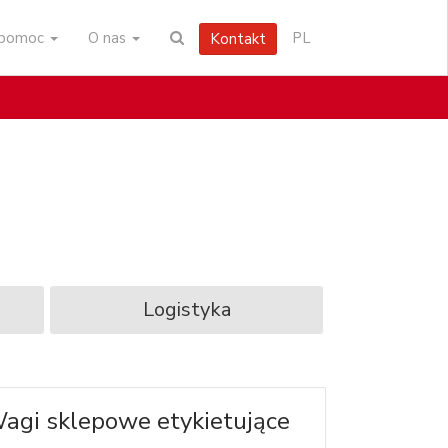
i pomoc
O nas
PL
Kontakt
Logistyka
agi sklepowe etykietujące