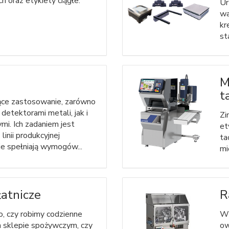
h oraz etykiety ciągłe.
Ur
wa
kr
st
M
t
ące zastosowanie, zarówno
 detektorami metali, jak i
Zi
i. Ich zadaniem jest
et
 linii produkcyjnej
ta
ie spełniają wymogów...
mi
łatnicze
R
o, czy robimy codzienne
Wy
m sklepie spożywczym, czy
ow