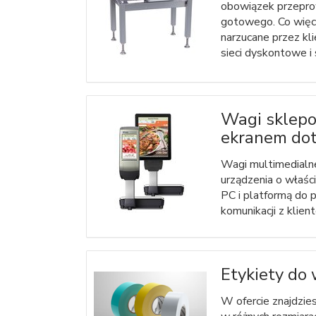
obowiązek przepro
gotowego. Co więce
narzucane przez kl
sieci dyskontowe i 
Wagi sklepo
ekranem do
Wagi multimedialne
urządzenia o właśc
PC i platformą do 
komunikacji z klient
Etykiety do
W ofercie znajdzies