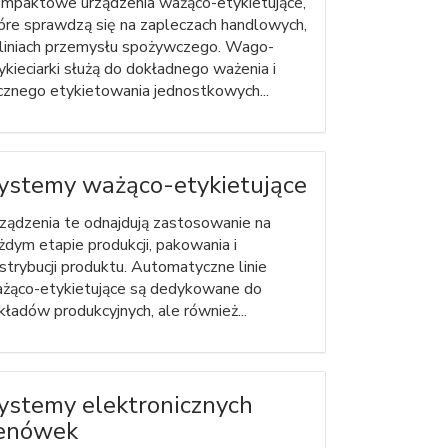
mpaktowe urządzenia ważąco-etykietujące,
óre sprawdzą się na zapleczach handlowych,
liniach przemysłu spożywczego. Wago-
ykieciarki służą do dokładnego ważenia i
cznego etykietowania jednostkowych...
ystemy ważąco-etykietujące
ządzenia te odnajdują zastosowanie na
żdym etapie produkcji, pakowania i
strybucji produktu. Automatyczne linie
żąco-etykietujące są dedykowane do
kładów produkcyjnych, ale również...
ystemy elektronicznych
enówek