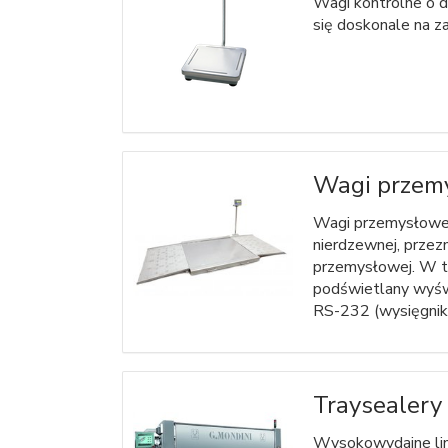
Wagi kontrolne o d
się doskonale na z
Wagi przem
Wagi przemysłowe 
nierdzewnej, przez
przemysłowej. W t
podświetlany wyśw
RS-232 (wysięgnik 
Traysealery
Wysokowydajne lini