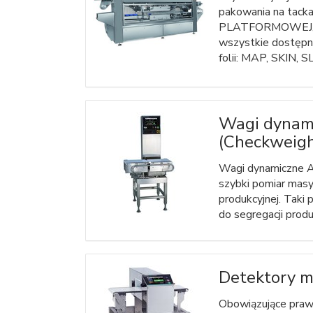
pakowania na tacka
PLATFORMOWEJ, k
wszystkie dostępn
folii: MAP, SKIN, 
Wagi dynam
(Checkweigh
Wagi dynamiczne An
szybki pomiar masy 
produkcyjnej. Taki
do segregacji prod
Detektory m
Obowiązujące pra