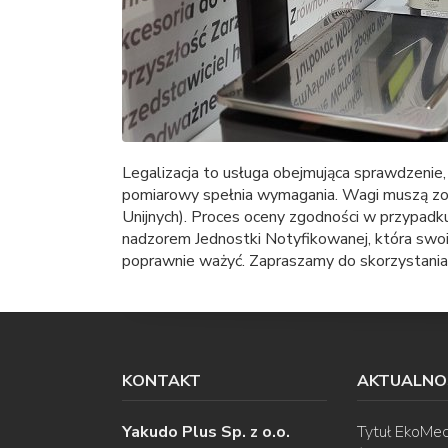
Legalizacja to usługa obejmująca sprawdzenie,
pomiarowy spełnia wymagania. Wagi muszą zo
Unijnych). Proces oceny zgodności w przypadk
nadzorem Jednostki Notyfikowanej, która sw
poprawnie ważyć. Zapraszamy do skorzystania z
KONTAKT
AKTUALNO
Yakudo Plus Sp. z o.o.
Tytuł EkoMec