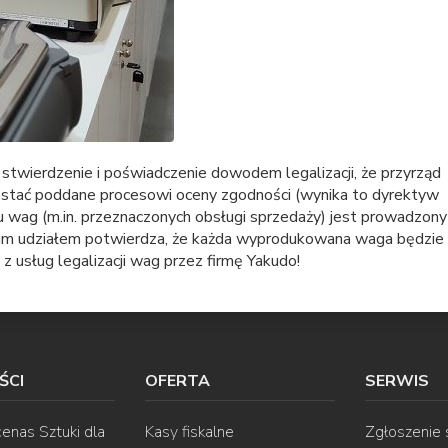
 stwierdzenie i poświadczenie dowodem legalizacji, że przyrząd
stać poddane procesowi oceny zgodności (wynika to dyrektyw
u wag (m.in. przeznaczonych obsługi sprzedaży) jest prowadzon
oim udziałem potwierdza, że każda wyprodukowana waga będzie
 usług legalizacji wag przez firmę Yakudo!
ŚCI
OFERTA
SERWIS
enas Sztuki dla
Kasy fiskalne
Zgłoszenie