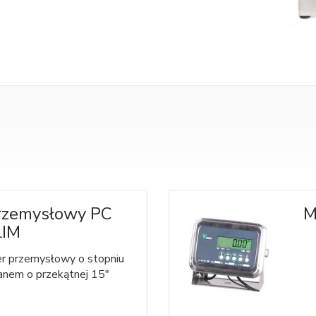
rzemysłowy PC
M
LIM
r przemysłowy o stopniu
anem o przekątnej 15"