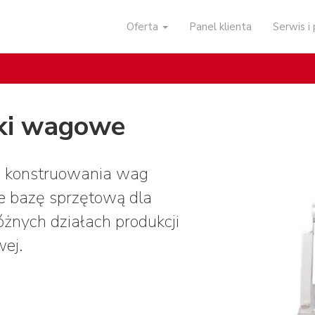
Oferta
Panel klienta
Serwis 
iki wagowe
o konstruowania wag
e bazę sprzętową dla
żnych działach produkcji
wej.