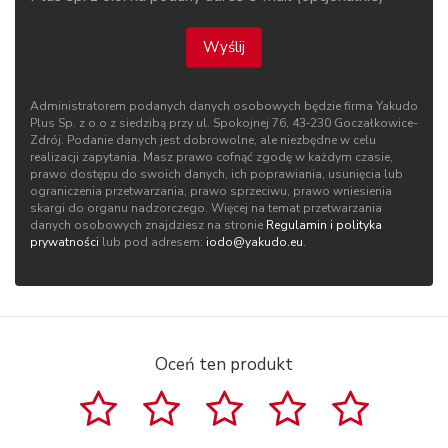
Wyślij
Administratorem podanych danych osobowych będzie firma Yakudo
Plus Sp. z o.o z siedzibą przy ul. Spokojnej 76, 43‑230 Goczałkowice-
Zdrój. Podanie danych jest dobrowolne, ale niezbędne w celu
realizacji zapytania. Masz prawo cofnąć zgodę w każdym czasie,
prawo dostępu do swoich danych, ich poprawiania, usunięcia lub
ograniczenia przetwarzania, prawo sprzeciwu, prawo wniesienia
skargi do organu nadzorczego. Więcej na temat przetwarzania
danych osobowych znajdziesz na stronie
Regulamin i polityka
prywatności
lub pod adresem:
iodo@yakudo.eu
.
Oceń ten produkt