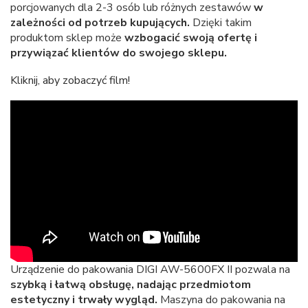
porcjowanych dla 2-3 osób lub różnych zestawów
w
zależności od potrzeb kupujących.
Dzięki takim
produktom sklep może
wzbogacić swoją ofertę i
przywiązać klientów do swojego sklepu.
Kliknij, aby zobaczyć film!
Urządzenie do pakowania DIGI AW-5600FX II pozwala na
szybką i łatwą obsługę, nadając przedmiotom
estetyczny i trwały wygląd.
Maszyna do pakowania na