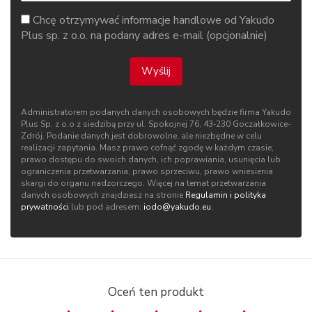
Chcę otrzymywać informacje handlowe od Yakudo
Plus sp. z o.o. na podany adres e-mail (opcjonalnie)
Wyślij
Administratorem podanych danych osobowych będzie firma Yakudo
Plus Sp. z o.o z siedzibą przy ul. Spokojnej 76, 43‑230 Goczałkowice-
Zdrój. Podanie danych jest dobrowolne, ale niezbędne w celu
realizacji zapytania. Masz prawo cofnąć zgodę w każdym czasie,
prawo dostępu do swoich danych, ich poprawiania, usunięcia lub
ograniczenia przetwarzania, prawo sprzeciwu, prawo wniesienia
skargi do organu nadzorczego. Więcej na temat przetwarzania
danych osobowych znajdziesz na stronie
Regulamin i polityka
prywatności
lub pod adresem:
iodo@yakudo.eu
.
Oceń ten produkt