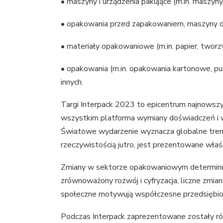
• maszyny i urządzenia pakujące (m.in. maszy
• opakowania przed zapakowaniem, maszyny do
• materiały opakowaniowe (m.in. papier, tworz
• opakowania (m.in. opakowania kartonowe, pu
innych.
Targi Interpack 2023 to epicentrum najnowszy
wszystkim platforma wymiany doświadczeń i w
Światowe wydarzenie wyznacza globalne trend
rzeczywistością jutro, jest prezentowane właśn
Zmiany w sektorze opakowaniowym determinuj
zrównoważony rozwój i cyfryzacja, liczne zmian
społeczne motywują współczesne przedsiębior
Podczas Interpack zaprezentowane zostały ró