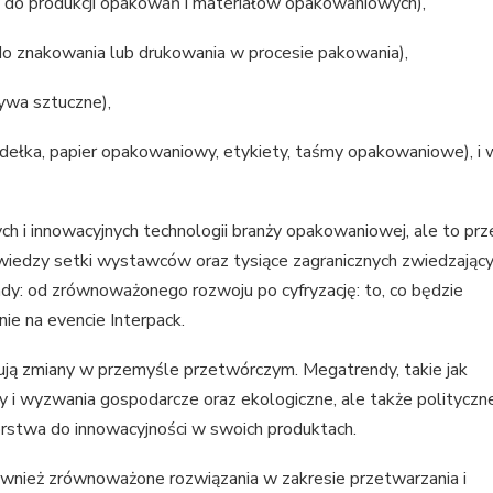
ny do produkcji opakowań i materiałów opakowaniowych),
 znakowania lub drukowania w procesie pakowania),
ywa sztuczne),
dełka, papier opakowaniowy, etykiety, taśmy opakowaniowe), i 
ch i innowacyjnych technologii branży opakowaniowej, ale to pr
iedzy setki wystawców oraz tysiące zagranicznych zwiedzający
y: od zrównoważonego rozwoju po cyfryzację: to, co będzie
ie na evencie Interpack.
ą zmiany w przemyśle przetwórczym. Megatrendy, takie jak
y i wyzwania gospodarcze oraz ekologiczne, ale także polityczne
stwa do innowacyjności w swoich produktach.
wnież zrównoważone rozwiązania w zakresie przetwarzania i