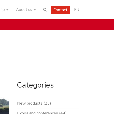
help
About us
EN
Contact
Categories
New products (23)
Expos and conferences (44)