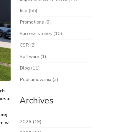
Info (55)
Promotions (6)
Success stories (10)
CSR (2)
Software (1)
Blog (11)
Podsumowania (3)
ych
Archives
nesu.
znej
2026 (19)
am w