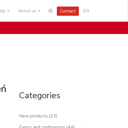
help
About us
EN
Contact
eń
Categories
New products (23)
Expos and conferences (44)