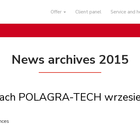
Offer
Client panel
Service and 
News archives 2015
rgach POLAGRA-TECH wrzesi
nces