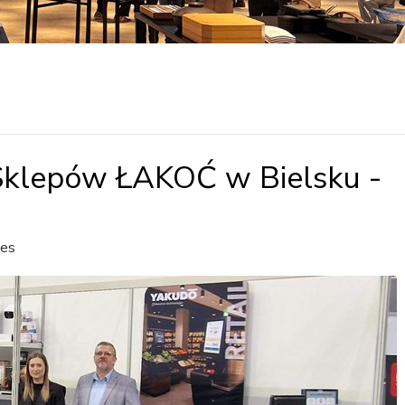
 Sklepów ŁAKOĆ w Bielsku -
ces