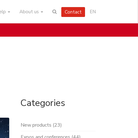
help
About us
EN
Contact
Categories
New products (23)
Expos and conferences (44)