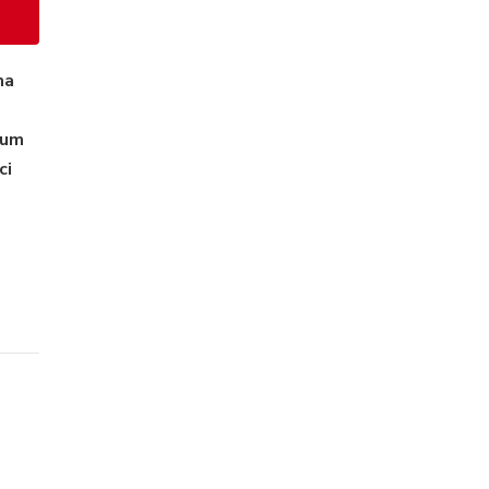
ma
rum
ci