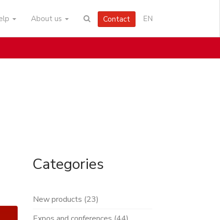
help
About us
EN
Contact
Categories
New products (23)
Expos and conferences (44)