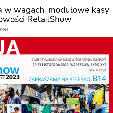
cja w wagach, modułowe kasy
owości RetailShow
ences