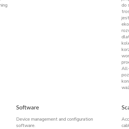
hing
do 
tro
jes
eko
roz
dla
kol
kor
wor
pro
All
poz
kon
waż
Software
Sc
Device management and configuration
Acc
software.
cab