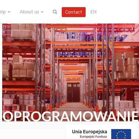
help
About us
EN
Contact