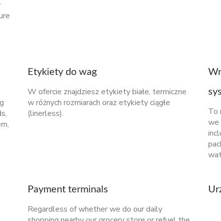
y
ure
Etykiety do wag
Wr
W ofercie znajdziesz etykiety białe, termiczne
sy
ng
w różnych rozmiarach oraz etykiety ciągłe
To 
s,
(linerless).
we 
em,
inc
pac
wat
Payment terminals
Ur
Regardless of whether we do our daily
shopping nearby our grocery store or refuel the