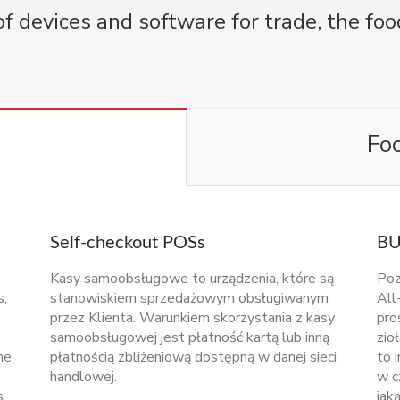
f devices and software for trade, the food
Foo
Self-checkout POSs
BU
Kasy samoobsługowe to urządzenia, które są
Poz
s,
stanowiskiem sprzedażowym obsługiwanym
All
przez Klienta. Warunkiem skorzystania z kasy
pro
samoobsługowej jest płatność kartą lub inną
zio
he
płatnością zbliżeniową dostępną w danej sieci
to 
handlowej.
w c
s
jak