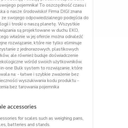
swojego pojemnika! To oszczędność czasu i
ska o nasze środowisko! Firma DIGI znana
t ze swojego odpowiedzialnego podejścia do
logii i troski o naszą planetę. Wszystkie
wiązania są projektowane w duchu EKO,
tego właśnie w jej ofercie można odnaleźć
ejne rozwiązanie, które nie tylko eliminuje
zystanie z jednorazowych, plastikowych
ków, ale również buduje doświadczenie
ekologiczne wśród swoich użytkowników.
-in-one Bulk system to rozwiązanie, które
wala na: - łatwe i szybkie zważenie bez
ieczności wyszukiwania kodu produktu -
enia bez tarowania pojemnika
ale accessories
essories for scales such as weighing pans,
les, batteries and stands.