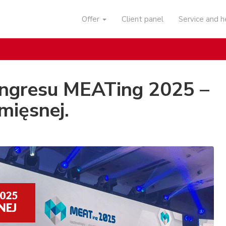
Offer
Client panel
Service and 
ngresu MEATing 2025 –
mięsnej.