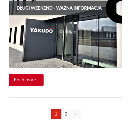
Read more...
1
2
»