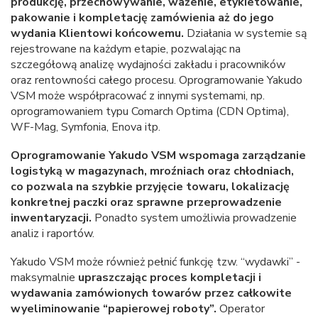
produkcję, przechowywanie, ważenie, etykietowanie,
pakowanie i kompletację zamówienia aż do jego
wydania Klientowi końcowemu.
Działania w systemie są
rejestrowane na każdym etapie, pozwalając na
szczegółową analizę wydajności zakładu i pracowników
oraz rentowności całego procesu. Oprogramowanie Yakudo
VSM może współpracować z innymi systemami, np.
oprogramowaniem typu Comarch Optima (CDN Optima),
WF-Mag, Symfonia, Enova itp.
Oprogramowanie Yakudo VSM wspomaga zarządzanie
logistyką w magazynach, mroźniach oraz chłodniach,
co pozwala na szybkie przyjęcie towaru, lokalizację
konkretnej paczki oraz sprawne przeprowadzenie
inwentaryzacji.
Ponadto system umożliwia prowadzenie
analiz i raportów.
Yakudo VSM może również pełnić funkcję tzw. “wydawki” -
maksymalnie
upraszczając proces kompletacji i
wydawania zamówionych towarów przez całkowite
wyeliminowanie “papierowej roboty”.
Operator