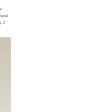
w
ussii
, 2