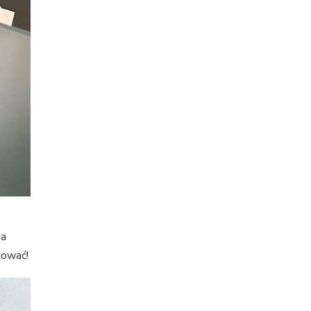
na
nować!