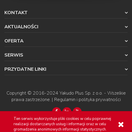
KONTAKT
AKTUALNOŚCI
OFERTA
SERWIS
PRZYDATNE LINKI
Copyright © 2016-2024
Yakudo Plus Sp. z o.o.
- Wszelkie
prawa zastrzeżone. |
Regulamin i polityka prywatności
Ten serwis wykorzystuje pliki cookies w celu poprawnej
realizacji dostarczanych usług i informacji oraz w celu
gromadzenia anonimowych informacji statystycznych.