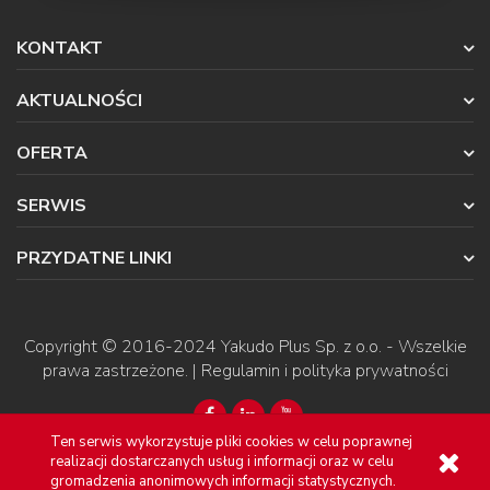
KONTAKT
AKTUALNOŚCI
OFERTA
SERWIS
PRZYDATNE LINKI
Copyright © 2016-2024
Yakudo Plus Sp. z o.o.
- Wszelkie
prawa zastrzeżone. |
Regulamin i polityka prywatności
Ten serwis wykorzystuje pliki cookies w celu poprawnej
realizacji dostarczanych usług i informacji oraz w celu
gromadzenia anonimowych informacji statystycznych.