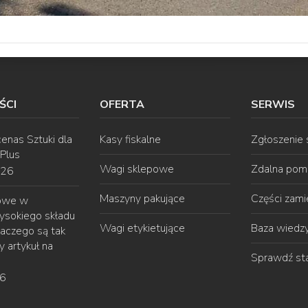
ŚCI
OFERTA
SERWIS
enas Sztuki dla
Kasy fiskalne
Zgłoszenie
 Plus
Wagi sklepowe
Zdalna pom
026
Maszyny pakujące
Części zam
gowe w
ysokiego składu
Wagi etykietujące
Baza wiedz
laczego są tak
 artykuł na
Sprawdź st
26