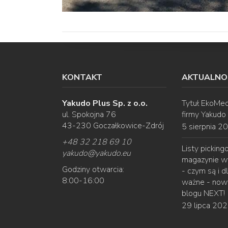
KONTAKT
AKTUALNO
Yakudo Plus Sp. z o.o.
Tytuł EkoMec
ul. Spokojna 76
firmy Yakudo
43-230 Goczałkowice-Zdrój
5 sierpnia 2
+48 32 218 69 10
Listy pickin
yakudo
@
yakudo.eu
magazynie w
Godziny otwarcia:
- czym są i d
8:00-16:00
ważne - nowy
blogu NEXT!
29 lipca 20