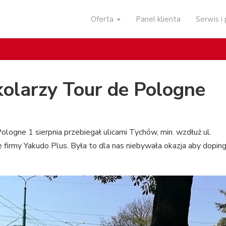
Oferta
Panel klienta
Serwis 
kolarzy Tour de Pologne
Pologne 1 sierpnia przebiegał ulicami Tychów, min. wzdłuż ul.
e firmy Yakudo Plus. Była to dla nas niebywała okazja aby dopi