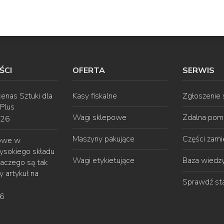
ŚCI
OFERTA
SERWIS
enas Sztuki dla
Kasy fiskalne
Zgłoszenie
 Plus
Wagi sklepowe
Zdalna pom
026
Maszyny pakujące
Części zam
gowe w
ysokiego składu
Wagi etykietujące
Baza wiedz
laczego są tak
 artykuł na
Sprawdź st
26