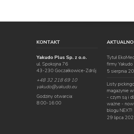
KONTAKT
AKTUALNO
Yakudo Plus Sp. z o.o.
Tytuł EkoMec
ul. Spokojna 76
firmy Yakudo
43-230 Goczałkowice-Zdrój
5 sierpnia 2
+48 32 218 69 10
Listy pickin
yakudo
@
yakudo.eu
magazynie w
Godziny otwarcia:
- czym są i d
8:00-16:00
ważne - nowy
blogu NEXT!
29 lipca 20