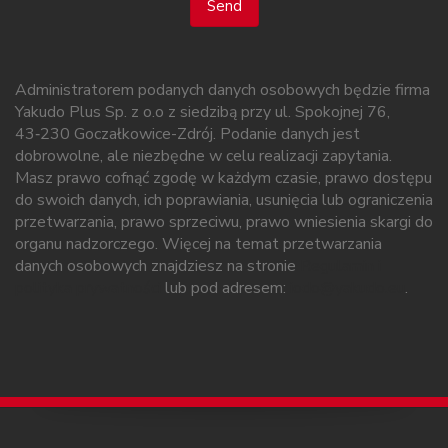
Send
Administratorem podanych danych osobowych będzie firma
Yakudo Plus Sp. z o.o z siedzibą przy ul. Spokojnej 76,
43‑230 Goczałkowice-Zdrój. Podanie danych jest
dobrowolne, ale niezbędne w celu realizacji zapytania.
Masz prawo cofnąć zgodę w każdym czasie, prawo dostępu
do swoich danych, ich poprawiania, usunięcia lub ograniczenia
przetwarzania, prawo sprzeciwu, prawo wniesienia skargi do
organu nadzorczego. Więcej na temat przetwarzania
danych osobowych znajdziesz na stronie
Regulamin i
polityka prywatności
lub pod adresem:
iodo@yakudo.eu
.