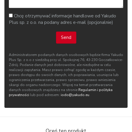
Chcę otrzymywać informacje handlowe od Yakudo
Plus sp. z o.o. na podany adres e-mail (opcjonalnie)
Send
Administratorem podanych danych osobowych będzie firma Yakudo
Plus Sp. z o.o z siedzibą przy ul. Spokojnej 76, 43‑230 Goczałkowice-
Zdrój. Podanie danych jest dobrowolne, ale niezbędne w celu
realizacji zapytania. Masz prawo cofnąć zgodę w każdym czasie,
prawo dostępu do swoich danych, ich poprawiania, usunięcia lub
ograniczenia przetwarzania, prawo sprzeciwu, prawo wniesienia
skargi do organu nadzorczego. Więcej na temat przetwarzania
danych osobowych znajdziesz na stronie
Regulamin i polityka
prywatności
lub pod adresem:
iodo@yakudo.eu
.
Oceń ten produkt