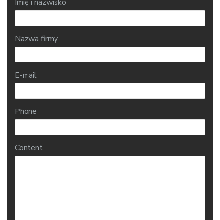
Imię i nazwisko
Nazwa firmy
E-mail
Phone
Content