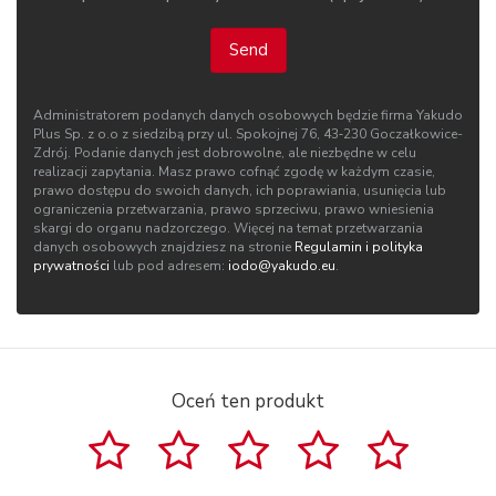
Send
Administratorem podanych danych osobowych będzie firma Yakudo
Plus Sp. z o.o z siedzibą przy ul. Spokojnej 76, 43‑230 Goczałkowice-
Zdrój. Podanie danych jest dobrowolne, ale niezbędne w celu
realizacji zapytania. Masz prawo cofnąć zgodę w każdym czasie,
prawo dostępu do swoich danych, ich poprawiania, usunięcia lub
ograniczenia przetwarzania, prawo sprzeciwu, prawo wniesienia
skargi do organu nadzorczego. Więcej na temat przetwarzania
danych osobowych znajdziesz na stronie
Regulamin i polityka
prywatności
lub pod adresem:
iodo@yakudo.eu
.
Oceń ten produkt