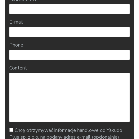
E-mail
Phone
Content
Chcę otrzymywać informacje handlowe od Yakudo
Plus sp. z o.o. na podany adres e-mail (opcjonalnie)