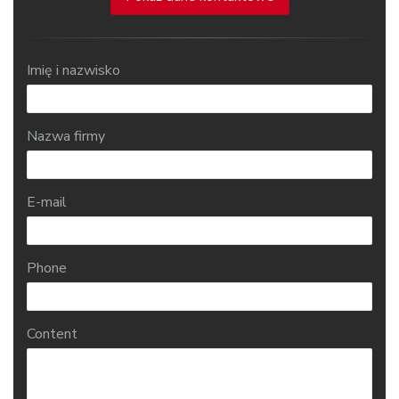
Imię i nazwisko
Nazwa firmy
E-mail
Phone
Content