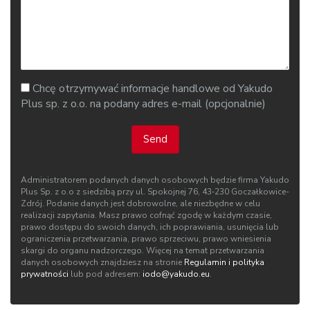
Chcę otrzymywać informacje handlowe od Yakudo
Plus sp. z o.o. na podany adres e-mail (opcjonalnie)
Send
Administratorem podanych danych osobowych będzie firma Yakudo
Plus Sp. z o.o z siedzibą przy ul. Spokojnej 76, 43‑230 Goczałkowice-
Zdrój. Podanie danych jest dobrowolne, ale niezbędne w celu
realizacji zapytania. Masz prawo cofnąć zgodę w każdym czasie,
prawo dostępu do swoich danych, ich poprawiania, usunięcia lub
ograniczenia przetwarzania, prawo sprzeciwu, prawo wniesienia
skargi do organu nadzorczego. Więcej na temat przetwarzania
danych osobowych znajdziesz na stronie
Regulamin i polityka
prywatności
lub pod adresem:
iodo@yakudo.eu
.