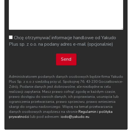
Chcę otrzymywać informacje handlowe od Yakudo
Plus sp. z o.o. na podany adres e-mail (opcjonalnie)
Send
Administratorem podanych danych osobowych będzie firma Yakudo
Plus Sp. z o.o z siedzibą przy ul. Spokojnej 76, 43‑230 Goczałkowice-
Zdrój. Podanie danych jest dobrowolne, ale niezbędne w celu
realizacji zapytania. Masz prawo cofnąć zgodę w każdym czasie,
prawo dostępu do swoich danych, ich poprawiania, usunięcia lub
ograniczenia przetwarzania, prawo sprzeciwu, prawo wniesienia
skargi do organu nadzorczego. Więcej na temat przetwarzania
danych osobowych znajdziesz na stronie
Regulamin i polityka
prywatności
lub pod adresem:
iodo@yakudo.eu
.