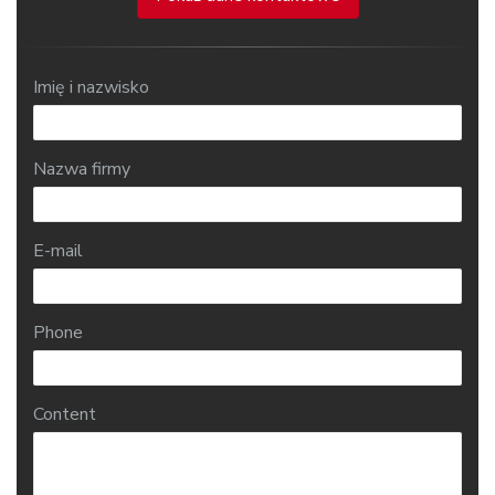
Imię i nazwisko
Nazwa firmy
E-mail
Phone
Content