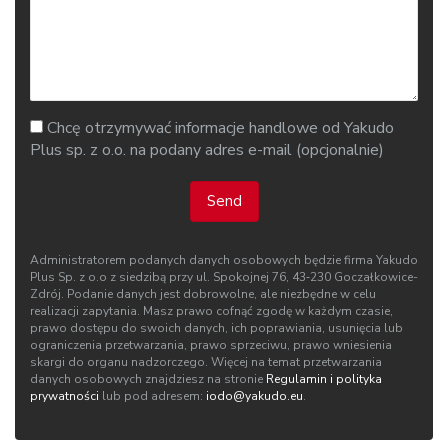
Chcę otrzymywać informacje handlowe od Yakudo
Plus sp. z o.o. na podany adres e-mail (opcjonalnie)
Send
Administratorem podanych danych osobowych będzie firma Yakudo
Plus Sp. z o.o z siedzibą przy ul. Spokojnej 76, 43‑230 Goczałkowice-
Zdrój. Podanie danych jest dobrowolne, ale niezbędne w celu
realizacji zapytania. Masz prawo cofnąć zgodę w każdym czasie,
prawo dostępu do swoich danych, ich poprawiania, usunięcia lub
ograniczenia przetwarzania, prawo sprzeciwu, prawo wniesienia
skargi do organu nadzorczego. Więcej na temat przetwarzania
danych osobowych znajdziesz na stronie
Regulamin i polityka
prywatności
lub pod adresem:
iodo@yakudo.eu
.