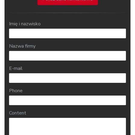
Imię i nazwisko
Nazwa firmy
E-mail
Phone
Content