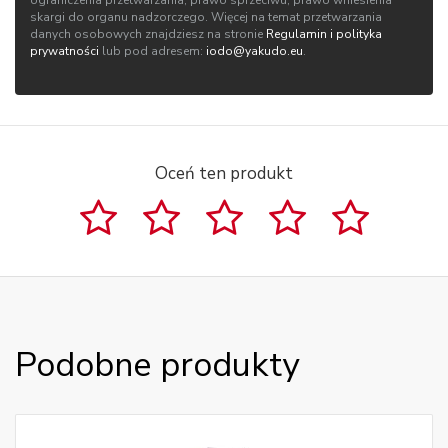
ograniczenia przetwarzania, prawo sprzeciwu, prawo wniesienia
skargi do organu nadzorczego. Więcej na temat przetwarzania
danych osobowych znajdziesz na stronie
Regulamin i polityka
prywatności
lub pod adresem:
iodo@yakudo.eu
.
Oceń ten produkt
Podobne produkty