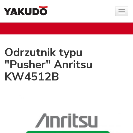
Sho
menu
Odrzutnik typu
"Pusher" Anritsu
KW4512B