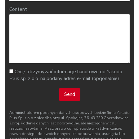
Content
Chcę otrzymywać informacje handlowe od Yakudo
Plus sp. z o.o. na podany adres e-mail (opcjonalnie)
Send
Administratorem podanych danych osobowych będzie firma Yakudo
Plus Sp. z o.o z siedzibą przy ul. Spokojnej 76, 43‑230 Goczałkowice-
Zdrój. Podanie danych jest dobrowolne, ale niezbędne w celu
realizacji zapytania. Masz prawo cofnąć zgodę w każdym czasie,
prawo dostępu do swoich danych, ich poprawiania, usunięcia lub