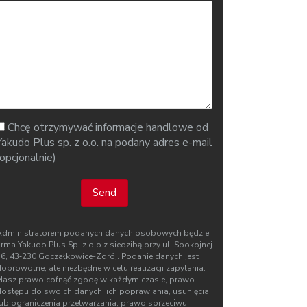
Chcę otrzymywać informacje handlowe od
Yakudo Plus sp. z o.o. na podany adres e-mail
(opcjonalnie)
Send
Administratorem podanych danych osobowych będzie
irma Yakudo Plus Sp. z o.o z siedzibą przy ul. Spokojnej
76, 43‑230 Goczałkowice-Zdrój. Podanie danych jest
obrowolne, ale niezbędne w celu realizacji zapytania.
Masz prawo cofnąć zgodę w każdym czasie, prawo
dostępu do swoich danych, ich poprawiania, usunięcia
lub ograniczenia przetwarzania, prawo sprzeciwu,