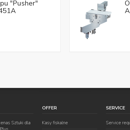
ypu "Pusher"
O
W451A
A
OFFER
SERVICE
enas Sztuki dla
Kasy fiskalne
Service req
 Plus