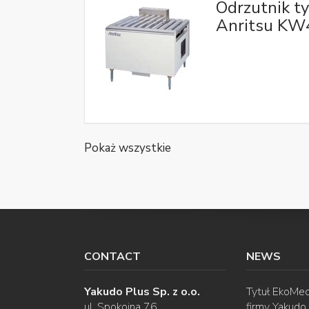
Odrzutnik t
Anritsu K
Pokaż wszystkie
CONTACT
NEWS
Yakudo Plus Sp. z o.o.
Tytuł EkoMec
ul. Spokojna 76
firmy Yakudo