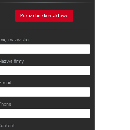
Pokaż dane kontaktowe
Imię i nazwisko
Nazwa firmy
E-mail
Phone
Content