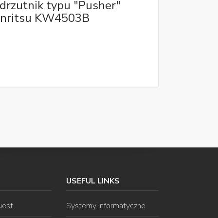
drzutnik typu "Pusher"
nritsu KW4503B
USEFUL LINKS
uest
Systemy informatyczne