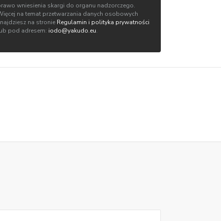
prawo wniesienia skargi do organu nadzorczego.
Więcej na temat przetwarzania danych osobowych
znajdziesz na stronie
Regulamin i polityka prywatności
lub pod adresem:
iodo@yakudo.eu
.