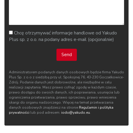
Chcę otrzymywać informacje handlowe od Yakudo
Plus sp. z o.o. na podany adres e-mail (opcjonalnie)
Send
Administratorem podanych danych osobowych będzie firma Yakudo
Plus Sp. z o.o z siedzibą przy ul. Spokojnej 76, 43‑230 Goczałkowice-
Zdrój. Podanie danych jest dobrowolne, ale niezbędne w celu
realizacji zapytania. Masz prawo cofnąć zgodę w każdym czasie,
prawo dostępu do swoich danych, ich poprawiania, usunięcia lub
ograniczenia przetwarzania, prawo sprzeciwu, prawo wniesienia
skargi do organu nadzorczego. Więcej na temat przetwarzania
danych osobowych znajdziesz na stronie
Regulamin i polityka
prywatności
lub pod adresem:
iodo@yakudo.eu
.