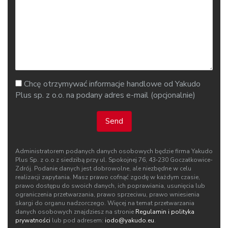
Chcę otrzymywać informacje handlowe od Yakudo
Plus sp. z o.o. na podany adres e-mail (opcjonalnie)
Send
Administratorem podanych danych osobowych będzie firma Yakudo
Plus Sp. z o.o z siedzibą przy ul. Spokojnej 76, 43‑230 Goczałkowice-
Zdrój. Podanie danych jest dobrowolne, ale niezbędne w celu
realizacji zapytania. Masz prawo cofnąć zgodę w każdym czasie,
prawo dostępu do swoich danych, ich poprawiania, usunięcia lub
ograniczenia przetwarzania, prawo sprzeciwu, prawo wniesienia
skargi do organu nadzorczego. Więcej na temat przetwarzania
danych osobowych znajdziesz na stronie
Regulamin i polityka
prywatności
lub pod adresem:
iodo@yakudo.eu
.