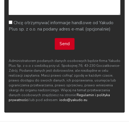
Chcę otrzymywać informacje handlowe od Yakudo
Plus sp. z o.o. na podany adres e-mail (opcjonalnie)
Send
Administratorem podanych danych osobowych będzie firma Yakudo
Plus Sp. z o.o z siedzibą przy ul. Spokojnej 76, 43‑230 Goczałkowice-
Zdrój. Podanie danych jest dobrowolne, ale niezbędne w celu
realizacji zapytania. Masz prawo cofnąć zgodę w każdym czasie,
prawo dostępu do swoich danych, ich poprawiania, usunięcia lub
ograniczenia przetwarzania, prawo sprzeciwu, prawo wniesienia
skargi do organu nadzorczego. Więcej na temat przetwarzania
danych osobowych znajdziesz na stronie
Regulamin i polityka
prywatności
lub pod adresem:
iodo@yakudo.eu
.