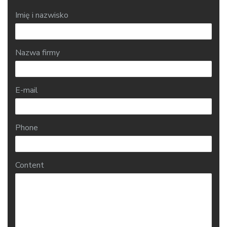
Imię i nazwisko
Nazwa firmy
E-mail
Phone
Content