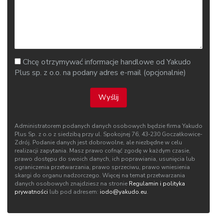
Chcę otrzymywać informacje handlowe od Yakudo
Plus sp. z o.o. na podany adres e-mail (opcjonalnie)
Wyślij
Administratorem podanych danych osobowych będzie firma Yakudo
Plus Sp. z o.o z siedzibą przy ul. Spokojnej 76, 43‑230 Goczałkowice-
Zdrój. Podanie danych jest dobrowolne, ale niezbędne w celu
realizacji zapytania. Masz prawo cofnąć zgodę w każdym czasie,
prawo dostępu do swoich danych, ich poprawiania, usunięcia lub
ograniczenia przetwarzania, prawo sprzeciwu, prawo wniesienia
skargi do organu nadzorczego. Więcej na temat przetwarzania
danych osobowych znajdziesz na stronie
Regulamin i polityka
prywatności
lub pod adresem:
iodo@yakudo.eu
.