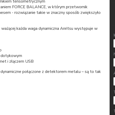
rnikiem tensometrycznym
ązaniem FORCE BALANCE, w którym przetwornik
esem - rozwiązanie takie w znaczny sposób zwiększyło
ki ważącej każda waga dynamiczna Anritsu występuje w
o
m dotykowym
net i złączem USB
 dynamiczne połączone z detektorem metalu – są to tak