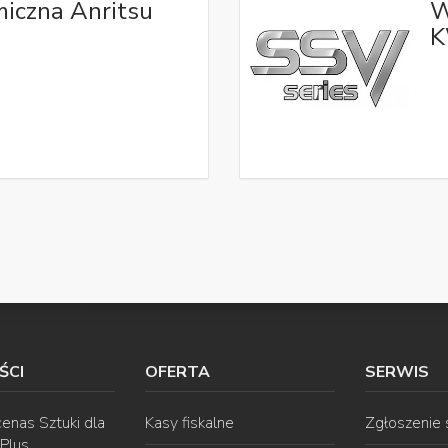
iczna Anritsu
W
K
ŚCI
OFERTA
SERWIS
enas Sztuki dla
Kasy fiskalne
Zgłoszenie
 Plus