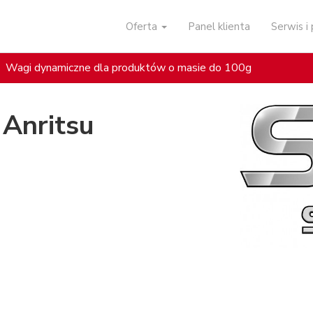
Oferta
Panel klienta
Serwis 
Wagi dynamiczne dla produktów o masie do 100g
Anritsu