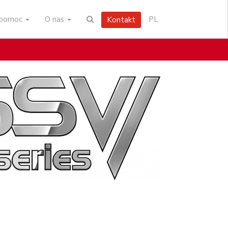
i pomoc
O nas
PL
Kontakt