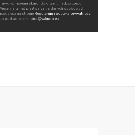
prawo wniesienia skargi do organu nadzorczego.
Więcej na temat przetwarzania danych osobowych
znajdziesz na stronie
Regulamin i polityka prywatności
lub pod adresem:
iodo@yakudo.eu
.