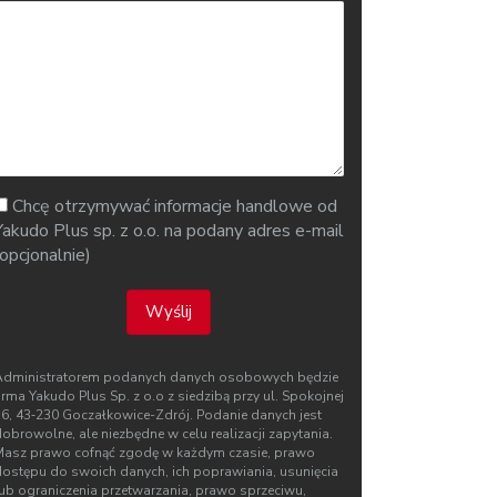
Chcę otrzymywać informacje handlowe od
Yakudo Plus sp. z o.o. na podany adres e-mail
(opcjonalnie)
Wyślij
Administratorem podanych danych osobowych będzie
irma Yakudo Plus Sp. z o.o z siedzibą przy ul. Spokojnej
76, 43‑230 Goczałkowice-Zdrój. Podanie danych jest
obrowolne, ale niezbędne w celu realizacji zapytania.
Masz prawo cofnąć zgodę w każdym czasie, prawo
dostępu do swoich danych, ich poprawiania, usunięcia
lub ograniczenia przetwarzania, prawo sprzeciwu,