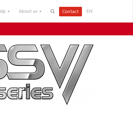
help
About us
EN
Contact