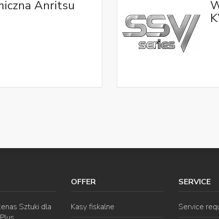
iczna Anritsu
W
K
OFFER
SERVICE
enas Sztuki dla
Kasy fiskalne
Service req
 Plus