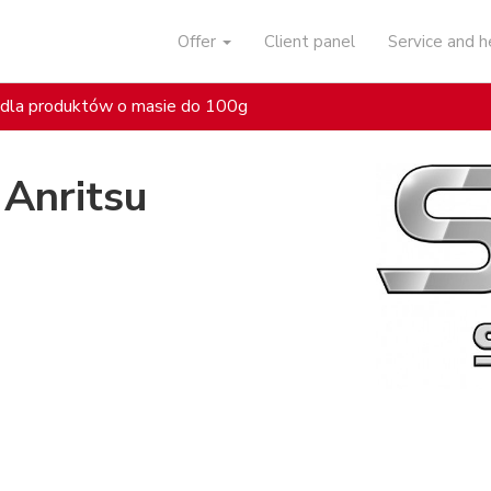
Offer
Client panel
Service and 
dla produktów o masie do 100g
Anritsu