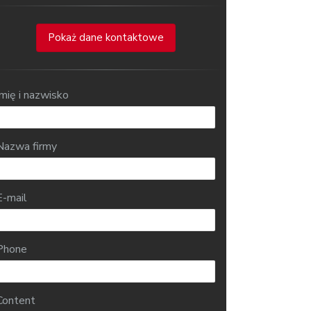
Pokaż dane kontaktowe
Imię i nazwisko
Nazwa firmy
E-mail
Phone
Content