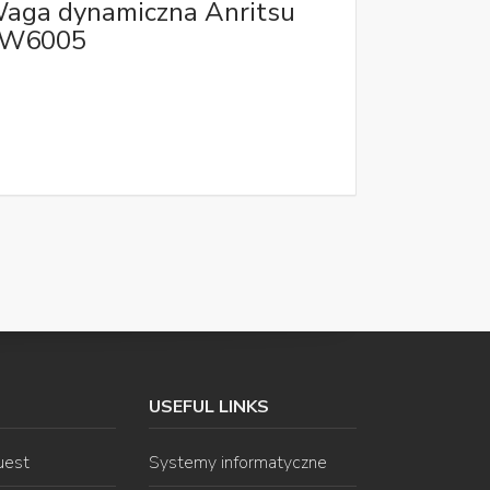
aga dynamiczna Anritsu
W6005
USEFUL LINKS
uest
Systemy informatyczne