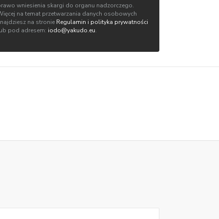
prawo wniesienia skargi do organu nadzorczego.
Więcej na temat przetwarzania danych osobowych
znajdziesz na stronie
Regulamin i polityka prywatności
lub pod adresem:
iodo@yakudo.eu
.