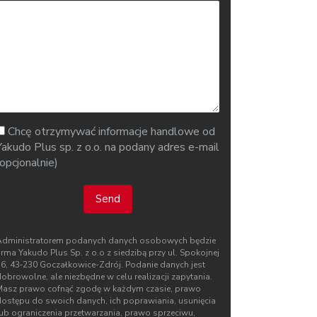
Chcę otrzymywać informacje handlowe od
Yakudo Plus sp. z o.o. na podany adres e-mail
(opcjonalnie)
Send
Administratorem podanych danych osobowych będzie
irma Yakudo Plus Sp. z o.o z siedzibą przy ul. Spokojnej
76, 43‑230 Goczałkowice-Zdrój. Podanie danych jest
obrowolne, ale niezbędne w celu realizacji zapytania.
Masz prawo cofnąć zgodę w każdym czasie, prawo
dostępu do swoich danych, ich poprawiania, usunięcia
lub ograniczenia przetwarzania, prawo sprzeciwu,