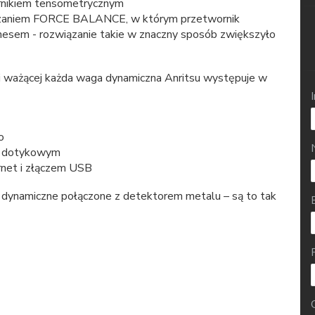
rnikiem tensometrycznym
ązaniem FORCE BALANCE, w którym przetwornik
esem - rozwiązanie takie w znaczny sposób zwiększyło
ki ważącej każda waga dynamiczna Anritsu występuje w
o
m dotykowym
net i złączem USB
 dynamiczne połączone z detektorem metalu – są to tak