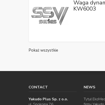
Waga dynam
KW6003
Pokaż wszystkie
CONTACT
NEWS
Yakudo Plus Sp. z o.o.
Tytuł EkoMec
ul. Spokojna 76
firmy Yakudo