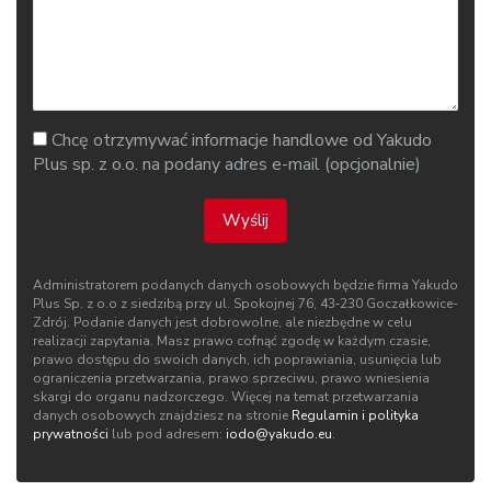
Chcę otrzymywać informacje handlowe od Yakudo
Plus sp. z o.o. na podany adres e-mail (opcjonalnie)
Wyślij
Administratorem podanych danych osobowych będzie firma Yakudo
Plus Sp. z o.o z siedzibą przy ul. Spokojnej 76, 43‑230 Goczałkowice-
Zdrój. Podanie danych jest dobrowolne, ale niezbędne w celu
realizacji zapytania. Masz prawo cofnąć zgodę w każdym czasie,
prawo dostępu do swoich danych, ich poprawiania, usunięcia lub
ograniczenia przetwarzania, prawo sprzeciwu, prawo wniesienia
skargi do organu nadzorczego. Więcej na temat przetwarzania
danych osobowych znajdziesz na stronie
Regulamin i polityka
prywatności
lub pod adresem:
iodo@yakudo.eu
.