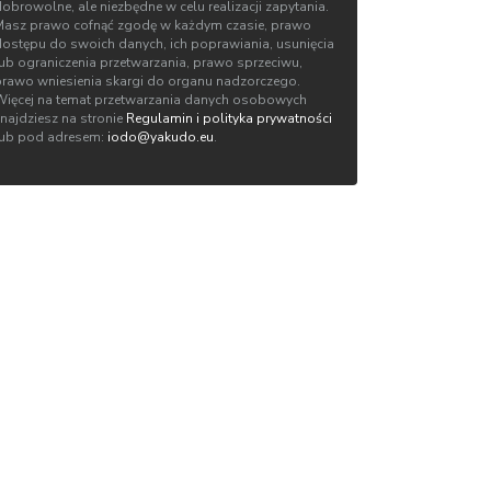
obrowolne, ale niezbędne w celu realizacji zapytania.
Masz prawo cofnąć zgodę w każdym czasie, prawo
dostępu do swoich danych, ich poprawiania, usunięcia
lub ograniczenia przetwarzania, prawo sprzeciwu,
prawo wniesienia skargi do organu nadzorczego.
Więcej na temat przetwarzania danych osobowych
znajdziesz na stronie
Regulamin i polityka prywatności
lub pod adresem:
iodo@yakudo.eu
.