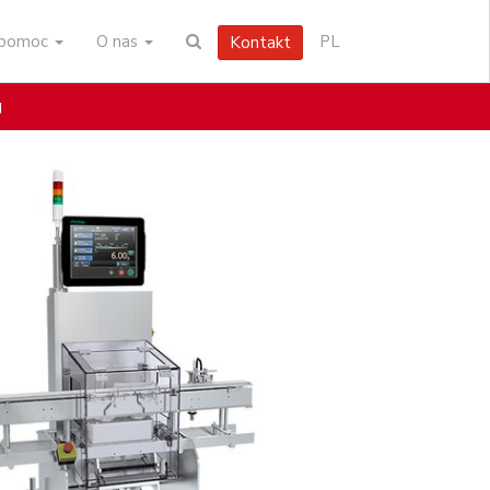
i pomoc
O nas
PL
Kontakt
g