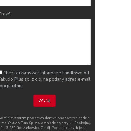
Treść
Chcę otrzymywać informacje handlowe od
Yakudo Plus sp. z o.o. na podany adres e-mail
(opcjonalnie)
Wyślij
Administratorem podanych danych osobowych będzie
irma Yakudo Plus Sp. z o.o z siedzibą przy ul. Spokojnej
76, 43‑230 Goczałkowice-Zdrój. Podanie danych jest