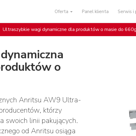
Oferta
Panel klienta
Serwis 
Ultraszybkie wagi dynamiczne dla produktów o masie do 660
 dynamiczna
produktów o
znych Anritsu AW9 Ultra-
 producentów, którzy
 swoich linii pakujących.
znego od Anritsu osiąga