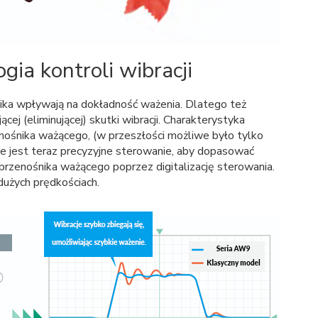
ia kontroli wibracji
nika wpływają na dokładność ważenia. Dlatego też
cej (eliminującej) skutki wibracji. Charakterystyka
zenośnika ważącego, (w przeszłości możliwe było tylko
e jest teraz precyzyjne sterowanie, aby dopasować
 przenośnika ważącego poprzez digitalizację sterowania.
dużych prędkościach.