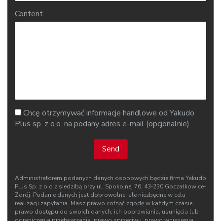
Content
Chcę otrzymywać informacje handlowe od Yakudo
Plus sp. z o.o. na podany adres e-mail (opcjonalnie)
Send
Administratorem podanych danych osobowych będzie firma Yakudo
Plus Sp. z o.o z siedzibą przy ul. Spokojnej 76, 43‑230 Goczałkowice-
Zdrój. Podanie danych jest dobrowolne, ale niezbędne w celu
realizacji zapytania. Masz prawo cofnąć zgodę w każdym czasie,
prawo dostępu do swoich danych, ich poprawiania, usunięcia lub
ograniczenia przetwarzania, prawo sprzeciwu, prawo wniesienia