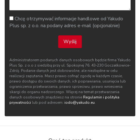
Chcę otrzymywać informacje handlowe od Yakudo
Plus sp. z o.o. na podany adres e-mail (opcjonalnie)
Wyślij
Administratorem podanych danych osobowych będzie firma Yakudo
Plus Sp. z o.o z siedzibą przy ul. Spokojnej 76, 43‑230 Goczałkowice-
Zdrój. Podanie danych jest dobrowolne, ale niezbędne w celu
realizacji zapytania. Masz prawo cofnąć zgodę w każdym czasie,
prawo dostępu do swoich danych, ich poprawiania, usunięcia lub
ograniczenia przetwarzania, prawo sprzeciwu, prawo wniesienia
skargi do organu nadzorczego. Więcej na temat przetwarzania
danych osobowych znajdziesz na stronie
Regulamin i polityka
prywatności
lub pod adresem:
iodo@yakudo.eu
.