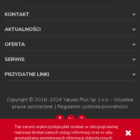
KONTAKT
AKTUALNOŚCI
OFERTA
SERWIS
PRZYDATNE LINKI
Copyright © 2016-2024
Yakudo Plus Sp. z o.o.
- Wszelkie
prawa zastrzeżone. |
Regulamin i polityka prywatności
Ten serwis wykorzystuje pliki cookies w celu poprawnej
realizacji dostarczanych usług i informacji oraz w celu
gromadzenia anonimowych informacji statystycznych.