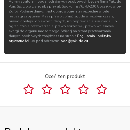
Administratorem podanych danych osobowych będzie firma Yakudo
Plus Sp. z o.o z siedzibą przy ul. Spokojnej 76, 43‑230 Goczałkowice-
Zdrój. Podanie danych jest dobrowolne, ale niezbędne w celu
realizacji zapytania. Masz prawo cofnąć zgodę w każdym czasie,
prawo dostępu do swoich danych, ich poprawiania, usunięcia lub
ograniczenia przetwarzania, prawo sprzeciwu, prawo wniesienia
skargi do organu nadzorczego. Więcej na temat przetwarzania
danych osobowych znajdziesz na stronie
Regulamin i polityka
prywatności
lub pod adresem:
iodo@yakudo.eu
.
Oceń ten produkt