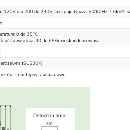
o 120V lub 200 do 240V, faza pojedyncza, 50/60Hz, 1.6kVA, n
g
o
ratura: 0 do 35
C;
tność powietrza: 30 do 85%, nieskondensowana
K
nierdzewna (SUS304)
tyzator - dostępny standardowo