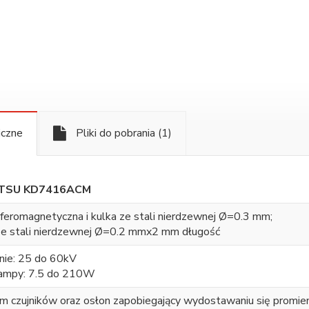
iczne
Pliki do pobrania
(1)
TSU KD7416ACM
 feromagnetyczna i kulka ze stali nierdzewnej Ø=0.3 mm;
ze stali nierdzewnej Ø=0.2 mmx2 mm długość
anie: 25 do 60kV
ampy: 7.5 do 210W
m czujników oraz osłon zapobiegający wydostawaniu się promien