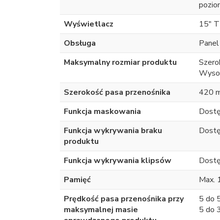
pozio
Wyświetlacz
15" 
Obsługa
Panel
Maksymalny rozmiar produktu
Szero
Wyso
Szerokość pasa przenośnika
420 
Funkcja maskowania
Dostę
Funkcja wykrywania braku
Dostę
produktu
Funkcja wykrywania klipsów
Dostę
Pamięć
Max. 
Prędkość pasa przenośnika przy
5 do 
maksymalnej masie
5 do 3