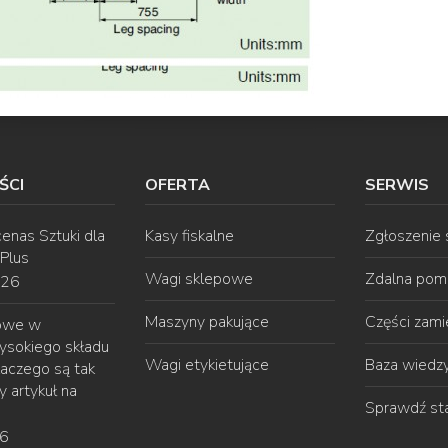
ŚCI
OFERTA
SERWIS
enas Sztuki dla
Kasy fiskalne
Zgłoszenie
 Plus
Wagi sklepowe
Zdalna pom
026
Maszyny pakujące
Części zam
gowe w
ysokiego składu
Wagi etykietujące
Baza wiedz
laczego są tak
 artykuł na
Sprawdź st
26