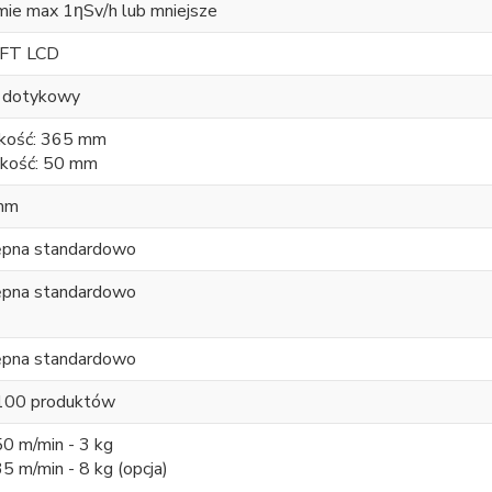
mie max 1ƞSv/h lub mniejsze
TFT LCD
 dotykowy
kość: 365 mm
kość: 50 mm
mm
pna standardowo
pna standardowo
pna standardowo
100 produktów
50 m/min - 3 kg
5 m/min - 8 kg (opcja)