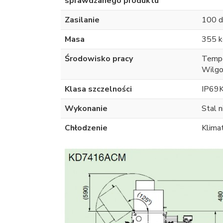
sprawdzanego produktu
Zasilanie
100 d
Masa
355 k
Środowisko pracy
Tempe
Wilgo
Klasa szczelności
IP69
Wykonanie
Stal 
Chłodzenie
Klima