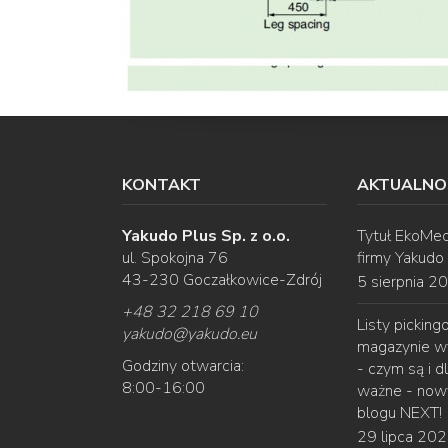
KONTAKT
AKTUALNO
Yakudo Plus Sp. z o.o.
Tytuł EkoMec
ul. Spokojna 76
firmy Yakudo
43-230 Goczałkowice-Zdrój
5 sierpnia 2
+48 32 218 69 10
Listy pickin
yakudo
@
yakudo.eu
magazynie w
Godziny otwarcia:
- czym są i d
8:00-16:00
ważne - nowy
blogu NEXT!
29 lipca 20