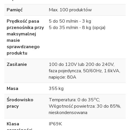
Pamięć
Max. 100 produktów
Prędkość pasa
5 do 50 m/min - 3 kg
przenośnika przy
5 do 35 m/min - 8 kg (opcja)
maksymalnej
masie
sprawdzanego
produktu
Zasilanie
100 do 120V lub 200 do 240V,
faza pojedyncza, 50/60Hz, 1.6kVA,
napięcie: 80A
Masa
355 kg
o
Środowisko
Temperatura: 0 do 35
C;
pracy
Wilgotność powietrza: 30 do 85%,
nieskondensowana
Klasa
IP69K