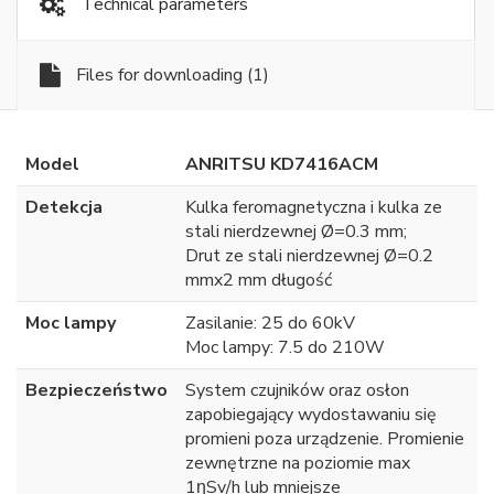
Technical parameters
Files for downloading
(1)
Model
ANRITSU KD7416ACM
Detekcja
Kulka feromagnetyczna i kulka ze
stali nierdzewnej Ø=0.3 mm;
Drut ze stali nierdzewnej Ø=0.2
mmx2 mm długość
Moc lampy
Zasilanie: 25 do 60kV
Moc lampy: 7.5 do 210W
Bezpieczeństwo
System czujników oraz osłon
zapobiegający wydostawaniu się
promieni poza urządzenie. Promienie
zewnętrzne na poziomie max
1ƞSv/h lub mniejsze