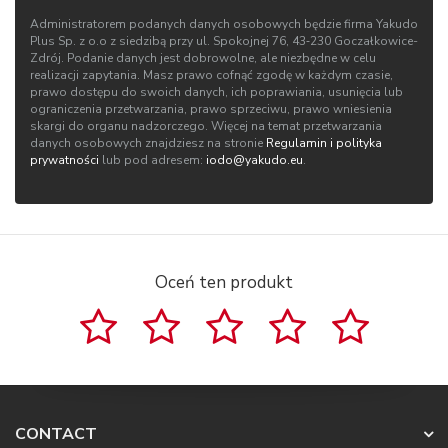
Administratorem podanych danych osobowych będzie firma Yakudo
Plus Sp. z o.o z siedzibą przy ul. Spokojnej 76, 43‑230 Goczałkowice-
Zdrój. Podanie danych jest dobrowolne, ale niezbędne w celu
realizacji zapytania. Masz prawo cofnąć zgodę w każdym czasie,
prawo dostępu do swoich danych, ich poprawiania, usunięcia lub
ograniczenia przetwarzania, prawo sprzeciwu, prawo wniesienia
skargi do organu nadzorczego. Więcej na temat przetwarzania
danych osobowych znajdziesz na stronie
Regulamin i polityka
prywatności
lub pod adresem:
iodo@yakudo.eu
.
Oceń ten produkt
CONTACT