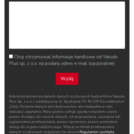
Chcę otrzymywać informacje handlowe od Yakudo
Plus sp. z o.o. na podany adres e-mail (opcjonalnie)
Wyślij
Administratorem podanych danych osobowych będzie firma Yakudo
Plus Sp. z o.o z siedzibą przy ul. Spokojnej 76, 43‑230 Goczałkowice-
Zdrój. Podanie danych jest dobrowolne, ale niezbędne w celu
realizacji zapytania. Masz prawo cofnąć zgodę w każdym czasie,
prawo dostępu do swoich danych, ich poprawiania, usunięcia lub
ograniczenia przetwarzania, prawo sprzeciwu, prawo wniesienia
skargi do organu nadzorczego. Więcej na temat przetwarzania
danych osobowych znajdziesz na stronie
Regulamin i polityka