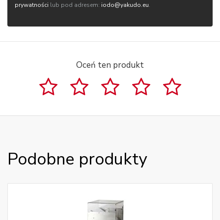
prywatności
lub pod adresem:
iodo@yakudo.eu
.
Oceń ten produkt
Podobne produkty