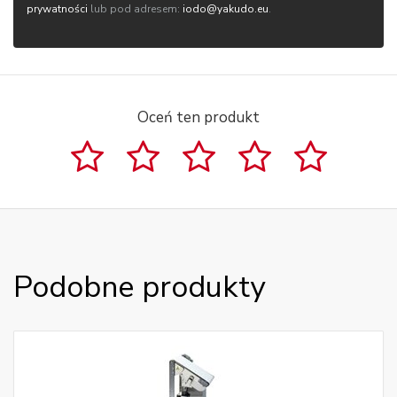
prywatności
lub pod adresem:
iodo@yakudo.eu
.
Oceń ten produkt
Podobne produkty