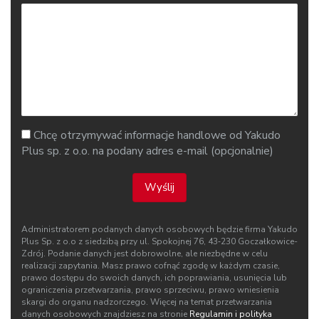
Chcę otrzymywać informacje handlowe od Yakudo
Plus sp. z o.o. na podany adres e-mail (opcjonalnie)
Wyślij
Administratorem podanych danych osobowych będzie firma Yakudo
Plus Sp. z o.o z siedzibą przy ul. Spokojnej 76, 43‑230 Goczałkowice-
Zdrój. Podanie danych jest dobrowolne, ale niezbędne w celu
realizacji zapytania. Masz prawo cofnąć zgodę w każdym czasie,
prawo dostępu do swoich danych, ich poprawiania, usunięcia lub
ograniczenia przetwarzania, prawo sprzeciwu, prawo wniesienia
skargi do organu nadzorczego. Więcej na temat przetwarzania
danych osobowych znajdziesz na stronie
Regulamin i polityka