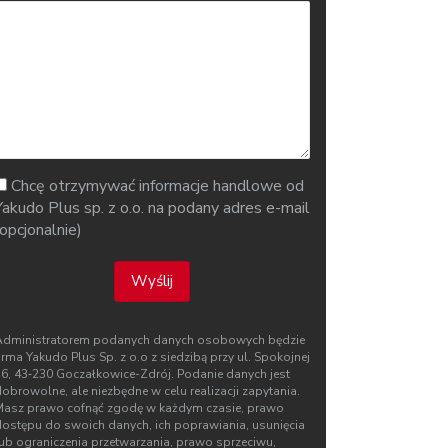
Chcę otrzymywać informacje handlowe od
Yakudo Plus sp. z o.o. na podany adres e-mail
(opcjonalnie)
Wyślij
Administratorem podanych danych osobowych będzie
irma Yakudo Plus Sp. z o.o z siedzibą przy ul. Spokojnej
76, 43‑230 Goczałkowice-Zdrój. Podanie danych jest
obrowolne, ale niezbędne w celu realizacji zapytania.
Masz prawo cofnąć zgodę w każdym czasie, prawo
dostępu do swoich danych, ich poprawiania, usunięcia
lub ograniczenia przetwarzania, prawo sprzeciwu,