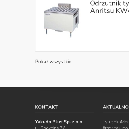
Odrzutnik t
Anritsu K
Pokaż wszystkie
KONTAKT
AKTUALNO
Yakudo Plus Sp. z o.o.
Tytuł EkoMec
ul. Spokojna 76
firmy Yakudo