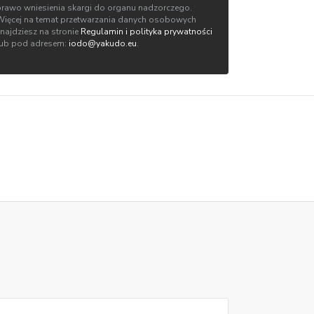
prawo wniesienia skargi do organu nadzorczego.
Więcej na temat przetwarzania danych osobowych
znajdziesz na stronie
Regulamin i polityka prywatności
lub pod adresem:
iodo@yakudo.eu
.