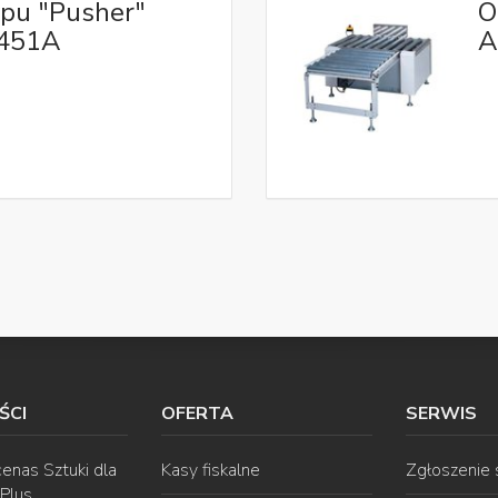
ypu "Pusher"
O
W451A
A
ŚCI
OFERTA
SERWIS
enas Sztuki dla
Kasy fiskalne
Zgłoszenie
 Plus