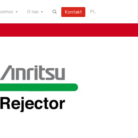
i pomoc
O nas
PL
Kontakt