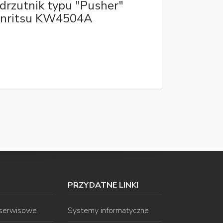
drzutnik typu "Pusher"
nritsu KW4504A
PRZYDATNE LINKI
 serwisowe
Systemy informatyczne