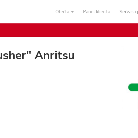
Oferta
Panel klienta
Serwis 
usher" Anritsu