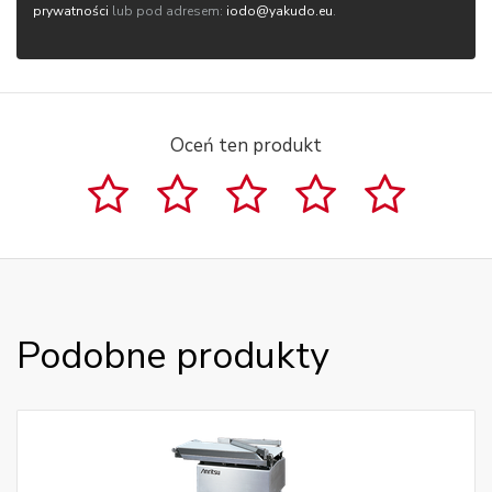
prywatności
lub pod adresem:
iodo@yakudo.eu
.
Oceń ten produkt
Podobne produkty