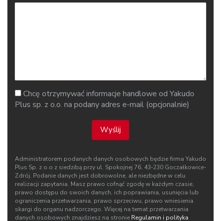
Chcę otrzymywać informacje handlowe od Yakudo
Plus sp. z o.o. na podany adres e-mail (opcjonalnie)
Wyślij
Administratorem podanych danych osobowych będzie firma Yakudo
Plus Sp. z o.o z siedzibą przy ul. Spokojnej 76, 43‑230 Goczałkowice-
Zdrój. Podanie danych jest dobrowolne, ale niezbędne w celu
realizacji zapytania. Masz prawo cofnąć zgodę w każdym czasie,
prawo dostępu do swoich danych, ich poprawiania, usunięcia lub
ograniczenia przetwarzania, prawo sprzeciwu, prawo wniesienia
skargi do organu nadzorczego. Więcej na temat przetwarzania
danych osobowych znajdziesz na stronie
Regulamin i polityka