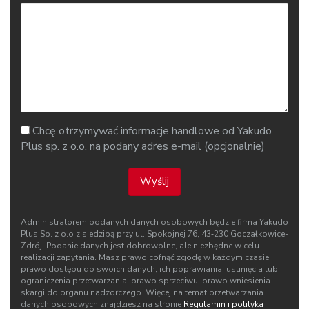
Chcę otrzymywać informacje handlowe od Yakudo
Plus sp. z o.o. na podany adres e-mail (opcjonalnie)
Wyślij
Administratorem podanych danych osobowych będzie firma Yakudo
Plus Sp. z o.o z siedzibą przy ul. Spokojnej 76, 43‑230 Goczałkowice-
Zdrój. Podanie danych jest dobrowolne, ale niezbędne w celu
realizacji zapytania. Masz prawo cofnąć zgodę w każdym czasie,
prawo dostępu do swoich danych, ich poprawiania, usunięcia lub
ograniczenia przetwarzania, prawo sprzeciwu, prawo wniesienia
skargi do organu nadzorczego. Więcej na temat przetwarzania
danych osobowych znajdziesz na stronie
Regulamin i polityka