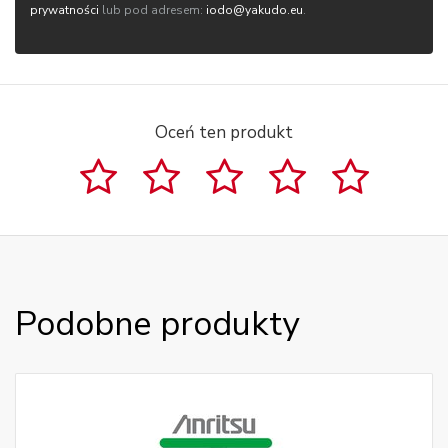
prywatności
lub pod adresem:
iodo@yakudo.eu
.
Oceń ten produkt
Podobne produkty