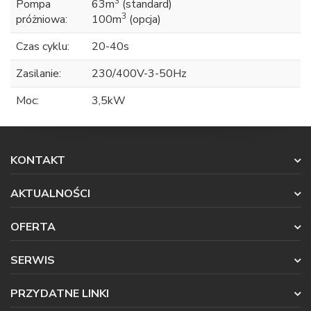
3
Pompa
63m
(standard)
3
próżniowa:
100m
(opcja)
Czas cyklu:
20-40s
Zasilanie:
230/400V-3-50Hz
Moc:
3,5kW
KONTAKT
AKTUALNOŚCI
OFERTA
SERWIS
PRZYDATNE LINKI