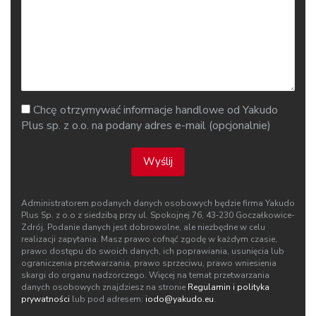
Chcę otrzymywać informacje handlowe od Yakudo
Plus sp. z o.o. na podany adres e-mail (opcjonalnie)
Wyślij
Administratorem podanych danych osobowych będzie firma Yakudo
Plus Sp. z o.o z siedzibą przy ul. Spokojnej 76, 43‑230 Goczałkowice-
Zdrój. Podanie danych jest dobrowolne, ale niezbędne w celu
realizacji zapytania. Masz prawo cofnąć zgodę w każdym czasie,
prawo dostępu do swoich danych, ich poprawiania, usunięcia lub
ograniczenia przetwarzania, prawo sprzeciwu, prawo wniesienia
skargi do organu nadzorczego. Więcej na temat przetwarzania
danych osobowych znajdziesz na stronie
Regulamin i polityka
prywatności
lub pod adresem:
iodo@yakudo.eu
.