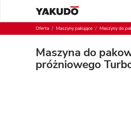
Oferta
Maszyny pakujące
Maszyny do pa
Maszyna do pakow
próżniowego Turb