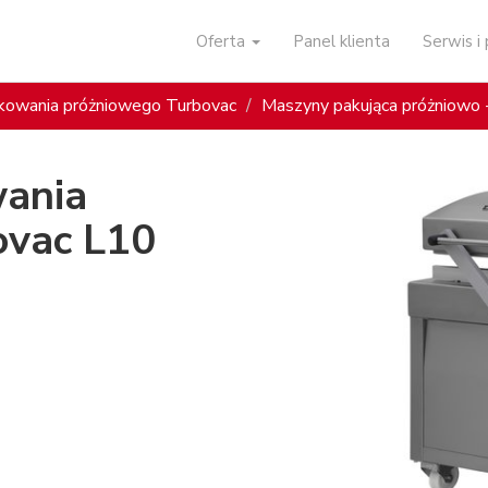
Oferta
Panel klienta
Serwis 
kowania próżniowego Turbovac
Maszyny pakująca próżniowo
ania
ovac L10