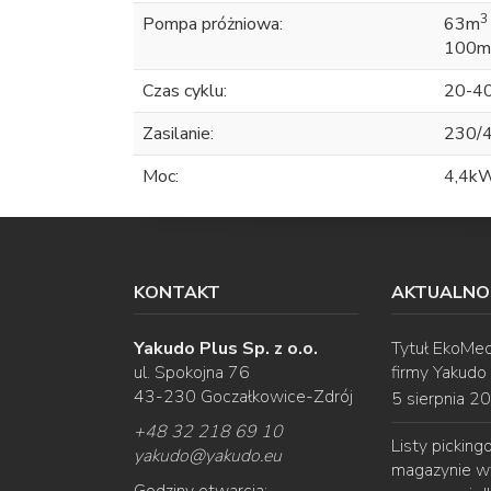
3
Pompa próżniowa:
63m
100m
Czas cyklu:
20-40
Zasilanie:
230/
Moc:
4,4k
KONTAKT
AKTUALNO
Yakudo Plus Sp. z o.o.
Tytuł EkoMec
ul. Spokojna 76
firmy Yakudo
43-230 Goczałkowice-Zdrój
5 sierpnia 2
+48 32 218 69 10
Listy pickin
yakudo
@
yakudo.eu
magazynie w