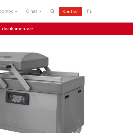
i pomoc
O nas
PL
Kontakt
 - dwukomorowe