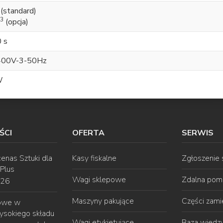
(standard)
3
(opcja)
 s
400V-3-50Hz
W
ŚCI
OFERTA
SERWIS
enas Sztuki dla
Kasy fiskalne
Zgłoszenie
 Plus
Wagi sklepowe
Zdalna pom
026
Maszyny pakujące
Części zam
gowe w
ysokiego składu
Wagi etykietujące
Baza wiedz